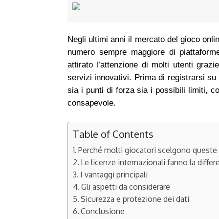
Negli ultimi anni il mercato del gioco onli
numero sempre maggiore di piattaforme
attirato l’attenzione di molti utenti gr
servizi innovativi. Prima di registrarsi 
sia i punti di forza sia i possibili limit
consapevole.
Table of Contents
Perché molti giocatori scelgono queste
Le licenze internazionali fanno la differ
I vantaggi principali
Gli aspetti da considerare
Sicurezza e protezione dei dati
Conclusione