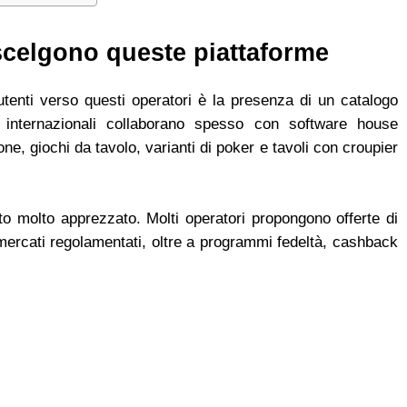
scelgono queste piattaforme
utenti verso questi operatori è la presenza di un catalogo
 internazionali collaborano spesso con software house
ne, giochi da tavolo, varianti di poker e tavoli con croupier
 molto apprezzato. Molti operatori propongono offerte di
mercati regolamentati, oltre a programmi fedeltà, cashback