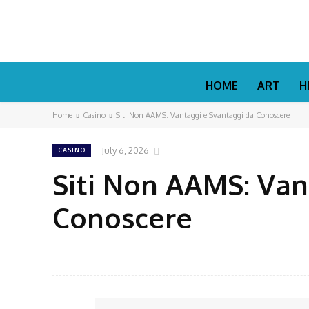
HOME
ART
H
Home
Casino
Siti Non AAMS: Vantaggi e Svantaggi da Conoscere
July 6, 2026
CASINO
Siti Non AAMS: Van
Conoscere