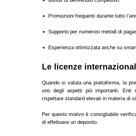
Bonus di benvenuto competitivi.
Promozioni frequenti durante tutto l’an
Supporto per numerosi metodi di paga
Esperienza ottimizzata anche su smar
Le licenze internazional
Quando si valuta una piattaforma, la pre
uno degli aspetti più importanti. Enti re
rispettare standard elevati in materia di s
Per questo motivo è consigliabile verifica
di effettuare un deposito.