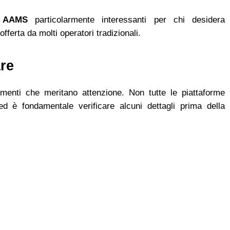
n AAMS
particolarmente interessanti per chi desidera
fferta da molti operatori tradizionali.
are
menti che meritano attenzione. Non tutte le piattaforme
à ed è fondamentale verificare alcuni dettagli prima della