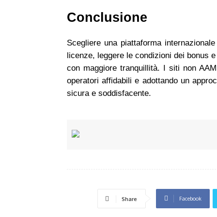
Conclusione
Scegliere una piattaforma internazionale
licenze, leggere le condizioni dei bonus e
con maggiore tranquillità. I siti non A
operatori affidabili e adottando un appro
sicura e soddisfacente.
Facebook
Share