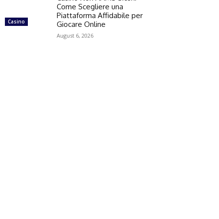
Come Scegliere una
Piattaforma Affidabile per
Casino
Giocare Online
August 6, 2026