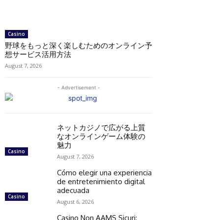
Casino
野球をもっと深く楽しむためのオンライン予
想サービス活用方法
August 7, 2026
- Advertisement -
ネットカジノで広がる上質
なオンラインゲーム体験の
魅力
Casino
August 7, 2026
Cómo elegir una experiencia
de entretenimiento digital
adecuada
Casino
August 6, 2026
Casino Non AAMS Sicuri: