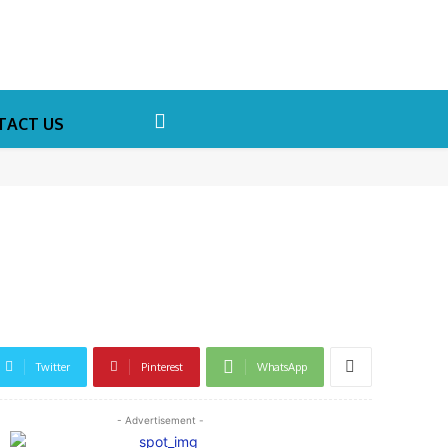
TACT US
Twitter
Pinterest
WhatsApp
- Advertisement -