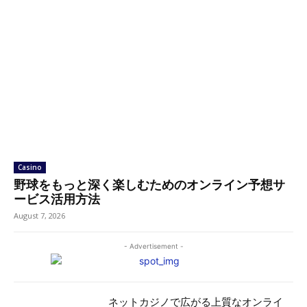
Casino
野球をもっと深く楽しむためのオンライン予想サ
ービス活用方法
August 7, 2026
- Advertisement -
ネットカジノで広がる上質なオンライ