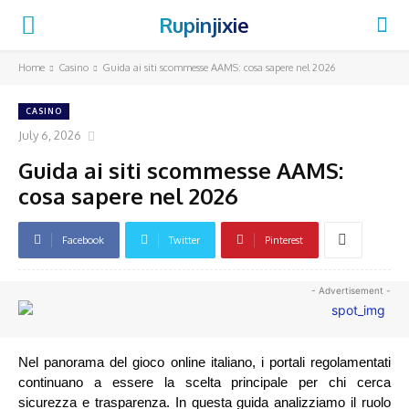
Rupinjixie
Home
Casino
Guida ai siti scommesse AAMS: cosa sapere nel 2026
CASINO
July 6, 2026
Guida ai siti scommesse AAMS:
cosa sapere nel 2026
Facebook
Twitter
Pinterest
- Advertisement -
Nel panorama del gioco online italiano, i portali regolamentati
continuano a essere la scelta principale per chi cerca
sicurezza e trasparenza. In questa guida analizziamo il ruolo