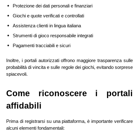
Protezione dei dati personali e finanziari
Giochi e quote verificati e controllati
Assistenza clienti in lingua italiana
Strumenti di gioco responsabile integrati
Pagamenti tracciabili e sicuri
Inoltre, i portali autorizzati offrono maggiore trasparenza sulle
probabilità di vincita e sulle regole dei giochi, evitando sorprese
spiacevoli.
Come riconoscere i portali
affidabili
Prima di registrarsi su una piattaforma, è importante verificare
alcuni elementi fondamentali: