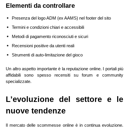
Elementi da controllare
Presenza del logo ADM (ex AAMS) nel footer del sito
Termini e condizioni chiari e accessibili
Metodi di pagamento riconosciuti e sicuri
Recensioni positive da utenti reali
Strumenti di auto-limitazione del gioco
Un altro aspetto importante è la reputazione online. I portali più
affidabili sono spesso recensiti su forum e community
specializzate.
L’evoluzione del settore e le
nuove tendenze
Il mercato delle scommesse online è in continua evoluzione.