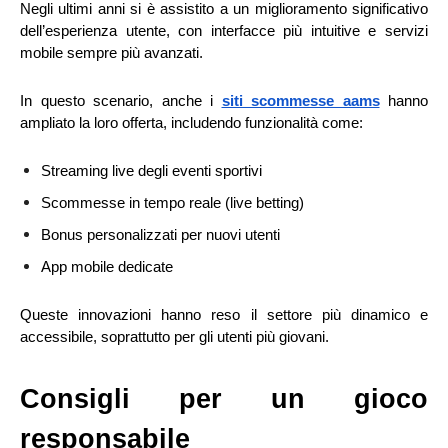
Negli ultimi anni si è assistito a un miglioramento significativo
dell’esperienza utente, con interfacce più intuitive e servizi
mobile sempre più avanzati.
In questo scenario, anche i
siti scommesse aams
hanno
ampliato la loro offerta, includendo funzionalità come:
Streaming live degli eventi sportivi
Scommesse in tempo reale (live betting)
Bonus personalizzati per nuovi utenti
App mobile dedicate
Queste innovazioni hanno reso il settore più dinamico e
accessibile, soprattutto per gli utenti più giovani.
Consigli per un gioco
responsabile